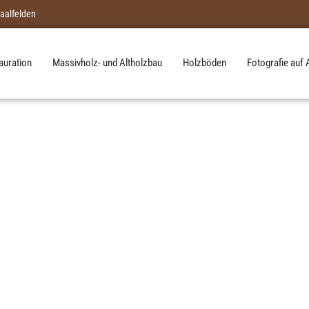
aalfelden
auration
Massivholz- und Altholzbau
Holzböden
Fotografie auf 