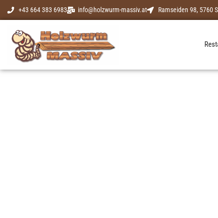
+43 664 383 6983
info@holzwurm-massiv.at
Ramseiden 98, 5760 S
Rest